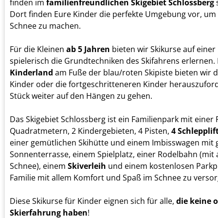
finden im
familienfreundlichen Skigebiet Schlossberg
s
Dort finden Eure Kinder die perfekte Umgebung vor, um
Schnee zu machen.
Für die Kleinen
ab 5 Jahren
bieten wir Skikurse auf einer
spielerisch die Grundtechniken des Skifahrens erlernen
Kinderland
am Fuße der blau/roten Skipiste bieten wir di
Kinder oder die fortgeschritteneren Kinder herauszuforder
Stück weiter auf den Hängen zu gehen.
Das Skigebiet Schlossberg ist ein Familienpark mit einer 
Quadratmetern, 2 Kindergebieten, 4 Pisten,
4 Schlepplif
einer gemütlichen Skihütte und einem Imbisswagen mit 
Sonnenterrasse, einem Spielplatz, einer Rodelbahn (mit
Schnee), einem
Skiverleih
und einem kostenlosen Parkpl
Familie mit allem Komfort und Spaß im Schnee zu versor
Diese Skikurse für Kinder eignen sich für alle,
die keine 
Skierfahrung haben
!